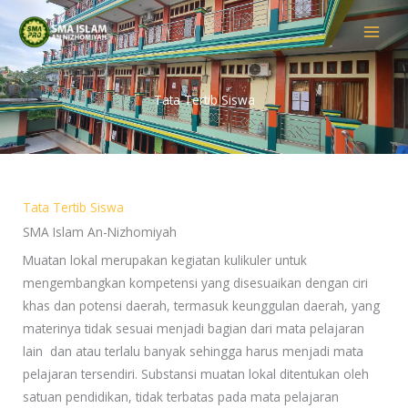
Skip
to
content
Tata Tertib Siswa
Tata Tertib Siswa
SMA Islam An-Nizhomiyah
Muatan lokal merupakan kegiatan kulikuler untuk
mengembangkan kompetensi yang disesuaikan dengan ciri
khas dan potensi daerah, termasuk keunggulan daerah, yang
materinya tidak sesuai menjadi bagian dari mata pelajaran
lain dan atau terlalu banyak sehingga harus menjadi mata
pelajaran tersendiri. Substansi muatan lokal ditentukan oleh
satuan pendidikan, tidak terbatas pada mata pelajaran